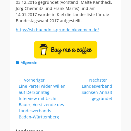
ö
o
03.12.2016 gegründet (Vorstand: Malte Kanthack,
f
r
Jörg Chemnitz und Frank Martis) und am
f
14.01.2017 wurde in Kiel die Landesliste für die
e
Bundestagswahl 2017 aufgestellt.
n
t
https://sh.buendnis-grundeinkommen.de/
l
i
c
h
t
a
K
Allgemein
m
a
t
e
Beitragsnavigation
← Vorheriger
Nächster →
g
Vorheriger
Eine Partei wider Willen
Nächster
Landesverband
o
Beitrag:
auf DerSonntag:
Beitrag:
Sachsen-Anhalt
r
Interview mit Uschi
gegründet
i
Bauer, Vorsitzende des
e
n
Landesverbands
Baden-Württemberg