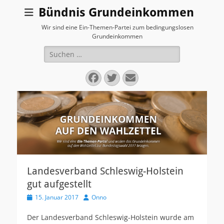
Bündnis Grundeinkommen
Wir sind eine Ein-Themen-Partei zum bedingungslosen
Grundeinkommen
Suchen
nach:
Facebook
Twitter
E-
Mail
Landesverband Schleswig-Holstein
gut aufgestellt
V
15. Januar 2017
A
Onno
e
u
r
t
Der Landesverband Schleswig-Holstein wurde am