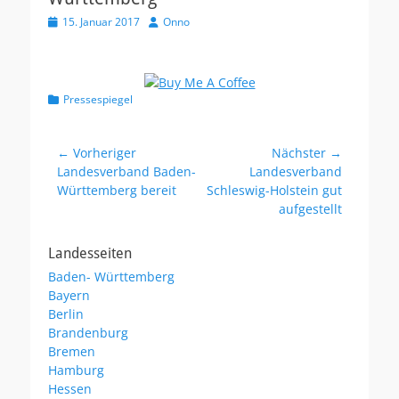
V
15. Januar 2017
A
Onno
e
u
r
t
ö
o
f
r
K
Pressespiegel
f
a
e
t
n
e
t
Beitragsnavigation
← Vorheriger
Nächster →
g
l
Vorheriger
Landesverband Baden-
Nächster
Landesverband
o
i
Beitrag:
Württemberg bereit
Beitrag:
Schleswig-Holstein gut
r
c
aufgestellt
i
h
e
t
n
a
Landesseiten
m
Baden- Württemberg
Bayern
Berlin
Brandenburg
Bremen
Hamburg
Hessen