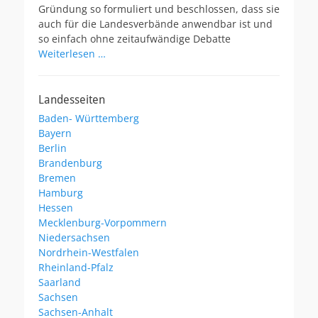
l
Gründung so formuliert und beschlossen, dass sie
i
auch für die Landesverbände anwendbar ist und
c
so einfach ohne zeitaufwändige Debatte
h
Weiterlesen …
t
a
m
Landesseiten
Baden- Württemberg
Bayern
Berlin
Brandenburg
Bremen
Hamburg
Hessen
Mecklenburg-Vorpommern
Niedersachsen
Nordrhein-Westfalen
Rheinland-Pfalz
Saarland
Sachsen
Sachsen-Anhalt