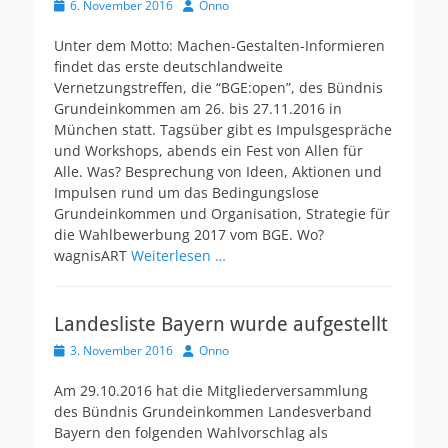
V
6. November 2016
A
Onno
e
u
r
t
Unter dem Motto: Machen-Gestalten-Informieren
ö
o
findet das erste deutschlandweite
f
r
Vernetzungstreffen, die “BGE:open”, des Bündnis
f
Grundeinkommen am 26. bis 27.11.2016 in
e
München statt. Tagsüber gibt es Impulsgespräche
n
t
und Workshops, abends ein Fest von Allen für
l
Alle. Was? Besprechung von Ideen, Aktionen und
i
Impulsen rund um das Bedingungslose
c
Grundeinkommen und Organisation, Strategie für
h
die Wahlbewerbung 2017 vom BGE. Wo?
t
wagnisART
Weiterlesen …
a
m
Landesliste Bayern wurde aufgestellt
V
3. November 2016
A
Onno
e
u
r
t
Am 29.10.2016 hat die Mitgliederversammlung
ö
o
des Bündnis Grundeinkommen Landesverband
f
r
Bayern den folgenden Wahlvorschlag als
f