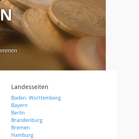
Landesseiten
Baden- Württemberg
Bayern
Berlin
Brandenburg
Bremen
Hamburg