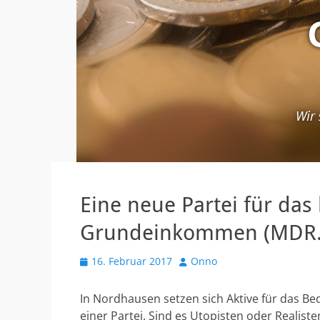
Eine neue Partei für da
Grundeinkommen (MDR.
V
16. Februar 2017
A
Onno
e
u
r
t
In Nordhausen setzen sich Aktive für das B
ö
o
einer Partei. Sind es Utopisten oder Realiste