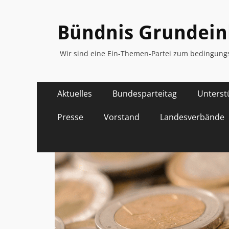
Bündnis Grunde
Wir sind eine Ein-Themen-Partei zum bedingu
Primäres
Zum
Aktuelles
Bundesparteitag
Unterst
Inhalt
Menü
springen
Presse
Vorstand
Landesverbände