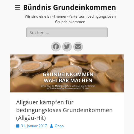
Bündnis Grundeinkommen
Wir sind eine Ein-Themen-Partei zum bedingungslosen
Grundeinkommen
Suchen
nach:
Facebook
Twitter
E-
Mail
Allgäuer kämpfen für
bedingungsloses Grundeinkommen
(Allgäu-Hit)
V
31. Januar 2017
A
Onno
e
u