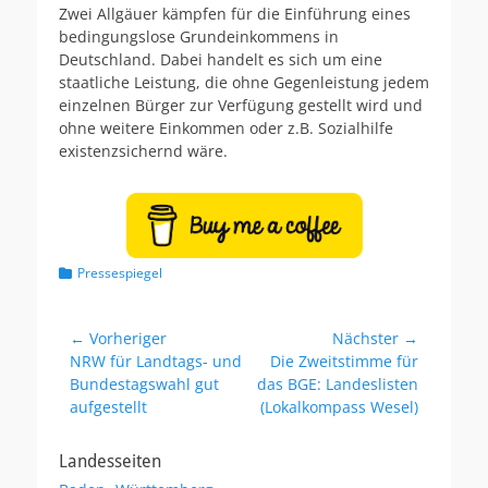
r
t
Zwei Allgäuer kämpfen für die Einführung eines
ö
o
bedingungslose Grundeinkommens in
f
r
Deutschland. Dabei handelt es sich um eine
f
staatliche Leistung, die ohne Gegenleistung jedem
e
einzelnen Bürger zur Verfügung gestellt wird und
n
t
ohne weitere Einkommen oder z.B. Sozialhilfe
l
existenzsichernd wäre.
i
c
h
t
a
m
K
Pressespiegel
a
t
e
Beitragsnavigation
← Vorheriger
Nächster →
g
Vorheriger
NRW für Landtags- und
Nächster
Die Zweitstimme für
o
Beitrag:
Bundestagswahl gut
Beitrag:
das BGE: Landeslisten
r
aufgestellt
(Lokalkompass Wesel)
i
e
n
Landesseiten