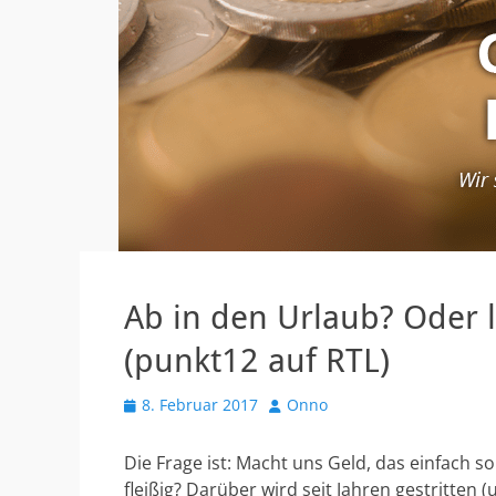
Ab in den Urlaub? Oder 
(punkt12 auf RTL)
V
8. Februar 2017
A
Onno
e
u
r
t
Die Frage ist: Macht uns Geld, das einfach 
ö
o
fleißig? Darüber wird seit Jahren gestritten