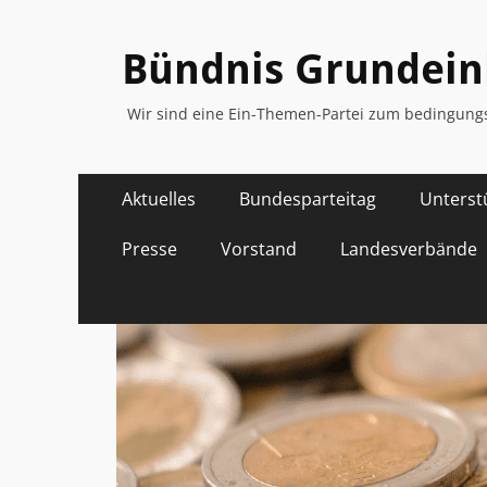
Bündnis Grunde
Wir sind eine Ein-Themen-Partei zum bedingu
Primäres
Zum
Aktuelles
Bundesparteitag
Unterst
Inhalt
Menü
springen
Presse
Vorstand
Landesverbände