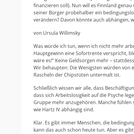
f
r
finanzieren soll). Nun will es Finnland gena
f
seiner Bürger probehalber ein bedingungsl
e
n
verändern? Davon könnte auch abhängen, wi
t
l
von Ursula Willimsky
i
c
Was würde ich tun, wenn ich nicht mehr arbe
h
Hauptgewinn eine Sofortrente verspricht, bl
t
wäre es!“ Keine Geldsorgen mehr – stattdesse
a
Wir behaupten: Die Wenigsten würden von e
m
Rascheln der Chipstüten untermalt ist.
Schließlich wissen wir alle, dass Beschäftig
dass sich Arbeitslosigkeit auf die Psyche leg
Gruppe mehr anzugehören. Manche fühlen sic
wie Hartz IV abhängig sind.
Klar. Es gibt immer Menschen, die bedingungs
kann das auch schon heute tun. Aber es gibt