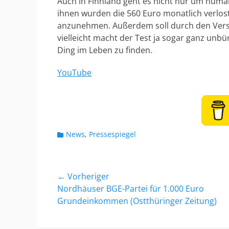
Auch in Finnland geht es nicht nur um humani
ihnen wurden die 560 Euro monatlich verlost
anzunehmen. Außerdem soll durch den Vers
vielleicht macht der Test ja sogar ganz unbür
Ding im Leben zu finden.
YouTube
K
News
,
Pressespiegel
a
t
e
Beitragsnavigation
← Vorheriger
g
o
Vorheriger
Nordhäuser BGE-Partei für 1.000 Euro
r
Beitrag:
Grundeinkommen (Ostthüringer Zeitung)
i
e