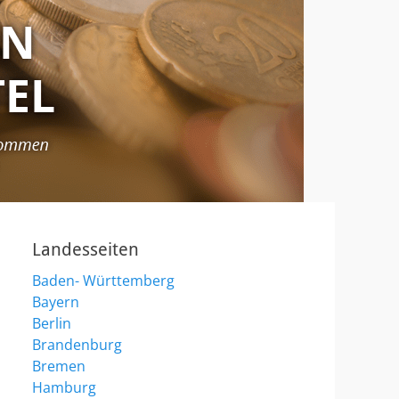
Landesseiten
Baden- Württemberg
Bayern
Berlin
Brandenburg
Bremen
Hamburg