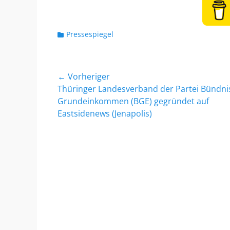
f
r
f
e
n
K
Pressespiegel
t
a
l
t
i
e
Beitragsnavigation
← Vorheriger
c
g
h
o
Vorheriger
Thüringer Landesverband der Partei Bündni
t
r
Beitrag:
Grundeinkommen (BGE) gegründet auf
a
i
Eastsidenews (Jenapolis)
m
e
n