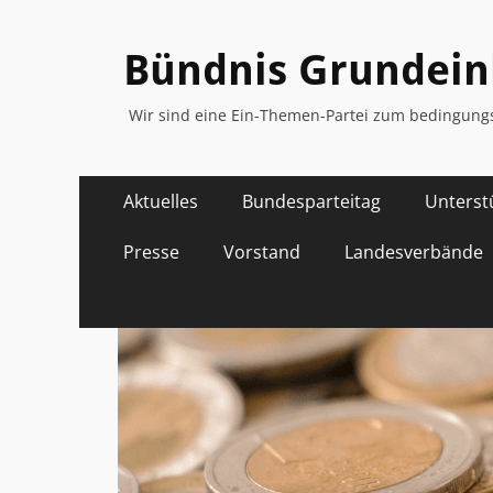
Bündnis Grunde
Wir sind eine Ein-Themen-Partei zum bedingu
Primäres
Zum
Aktuelles
Bundesparteitag
Unterst
Inhalt
Menü
springen
Presse
Vorstand
Landesverbände