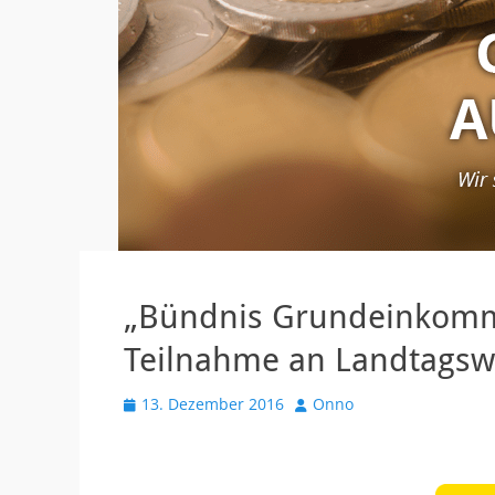
„Bündnis Grundeinkomm
Teilnahme an Landtagsw
V
13. Dezember 2016
A
Onno
e
u
r
t
ö
o